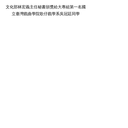
文化部林宏義主任秘書頒獎給大專組第一名國
立臺灣戲曲學院歌仔戲學系吳冠廷同學
貴賓、評審與選手大合照
得獎名單：
高中組
第一名
鄭光宏 屏東縣私立屏榮高級中學