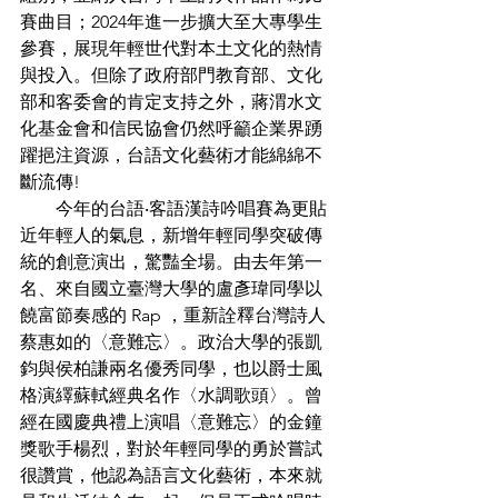
賽曲目；2024年進一步擴大至大專學生
參賽，展現年輕世代對本土文化的熱情
與投入。但除了政府部門教育部、文化
部和客委會的肯定支持之外，蔣渭水文
化基金會和信民協會仍然呼籲企業界踴
躍挹注資源，台語文化藝術才能綿綿不
斷流傳!
　　今年的台語‧客語漢詩吟唱賽為更貼
近年輕人的氣息，新增年輕同學突破傳
統的創意演出，驚豔全場。由去年第一
名、來自國立臺灣大學的盧彥瑋同學以
饒富節奏感的 Rap ，重新詮釋台灣詩人
蔡惠如的〈意難忘〉。政治大學的張凱
鈞與侯柏謙兩名優秀同學，也以爵士風
格演繹蘇軾經典名作〈水調歌頭〉。曾
經在國慶典禮上演唱〈意難忘〉的金鐘
獎歌手楊烈，對於年輕同學的勇於嘗試
很讚賞，他認為語言文化藝術，本來就