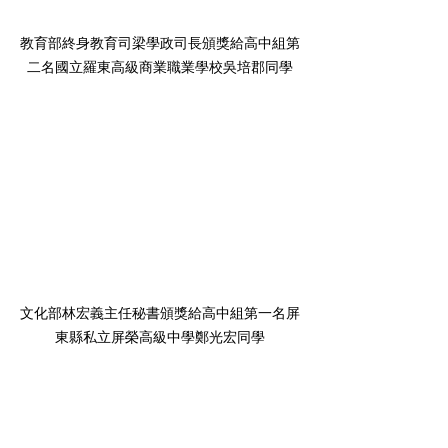
教育部終身教育司梁學政司長頒獎給高中組第
二名國立羅東高級商業職業學校吳培郡同學
文化部林宏義主任秘書頒獎給高中組第一名屏
東縣私立屏榮高級中學鄭光宏同學