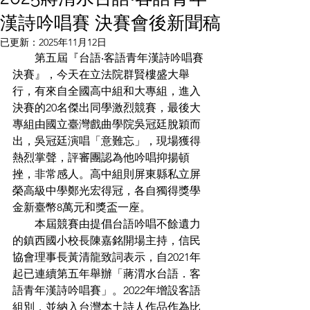
漢詩吟唱賽 決賽會後新聞稿
已更新：
2025年11月12日
　　第五屆『台語‧客語青年漢詩吟唱賽
決賽』，今天在立法院群賢樓盛大舉
行，有來自全國高中組和大專組，進入
決賽的20名傑出同學激烈競賽，最後大
專組由國立臺灣戲曲學院吳冠廷脫穎而
出，吳冠廷演唱「意難忘」，現場獲得
熱烈掌聲，評審團認為他吟唱抑揚頓
挫，非常感人。高中組則屏東縣私立屏
榮高級中學鄭光宏得冠，各自獨得獎學
金新臺幣8萬元和獎盃一座。
　　本屆競賽由提倡台語吟唱不餘遺力
的鎮西國小校長陳嘉銘開場主持，信民
協會理事長黃清龍致詞表示，自2021年
起已連續第五年舉辦「蔣渭水台語．客
語青年漢詩吟唱賽」。2022年增設客語
組別，並納入台灣本土詩人作品作為比