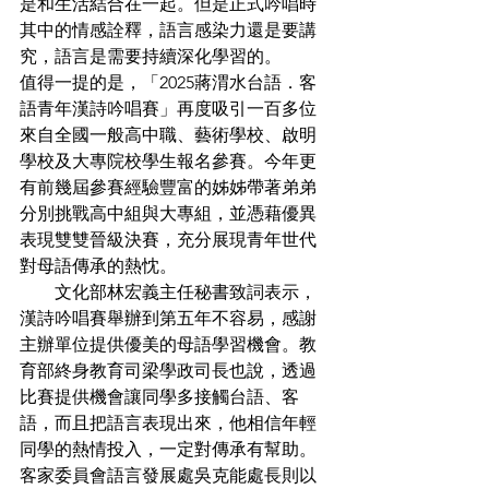
是和生活結合在一起。但是正式吟唱時
其中的情感詮釋，語言感染力還是要講
究，語言是需要持續深化學習的。
值得一提的是，「2025蔣渭水台語．客
語青年漢詩吟唱賽」再度吸引一百多位
來自全國一般高中職、藝術學校、啟明
學校及大專院校學生報名參賽。今年更
有前幾屆參賽經驗豐富的姊姊帶著弟弟
分別挑戰高中組與大專組，並憑藉優異
表現雙雙晉級決賽，充分展現青年世代
對母語傳承的熱忱。
　　文化部林宏義主任秘書致詞表示，
漢詩吟唱賽舉辦到第五年不容易，感謝
主辦單位提供優美的母語學習機會。教
育部終身教育司梁學政司長也說，透過
比賽提供機會讓同學多接觸台語、客
語，而且把語言表現出來，他相信年輕
同學的熱情投入，一定對傳承有幫助。
客家委員會語言發展處吳克能處長則以