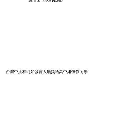
台灣中油林珂如發言人頒獎給高中組佳作同學