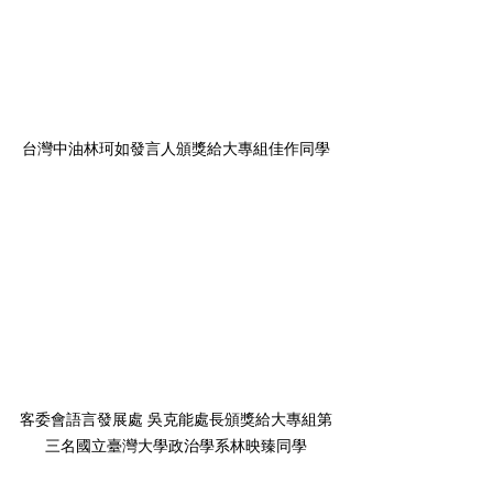
台灣中油林珂如發言人頒獎給大專組佳作同學
客委會語言發展處 吳克能處長頒獎給大專組第
三名國立臺灣大學政治學系林映臻同學