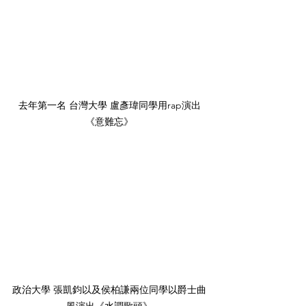
去年第一名 台灣大學 盧彥瑋同學用rap演出
《意難忘》
政治大學 張凱鈞以及侯柏謙兩位同學以爵士曲
風演出《水調歌頭》